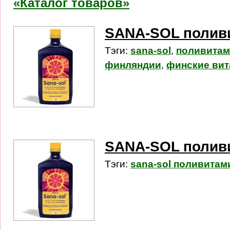
«Каталог товаров»
SANA-SOL поливи
Тэги:
sana-sol
,
поливита
финляндии
,
финские ви
SANA-SOL поливи
Тэги:
sana-sol поливита