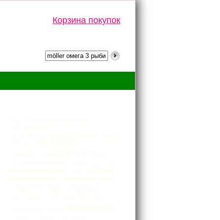
Корзина покупок
Тэги
10 µg
10 ml витамин d и d3 в каплях
100 таблеток
100 таблеток для беременных и кормящих женщин
100 шт.
120 таблеток
120 таблеток для планирующих беременность
140 таблеток
180 таблеток
20 ml
20 табл.
200 жевательных таблеток
200 mg
250 ml
200 таблеток
238 g
25 μg
250 ml kalanmaksaöljy
30 жевательных таблеток
30 жевательных таблеток.
30 таблеток
30 таблеток для планирующих беременность
500 ml
40 шт.
45 шт
45 шт.
50 ml
60 таблеток
60 жевательных таблеток
70 капсул
76 капсул
90 таблеток