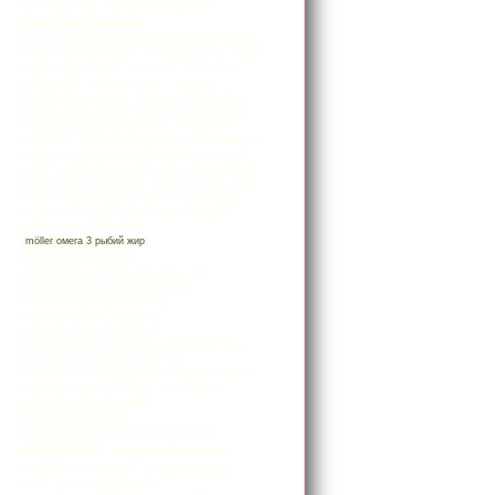
hct whey power / сывороточный протеин
herra hakkarainen
hydro / гидролизованный протеин высшего класса
imedeen time perfection
immunoglucan d
keratin
kilpirauhanen тирозин
kromisan
lacto seven
lady vita 50+
ladyvita mama
l-arginiini
l-carnitine / l-карнитин
l-аргинин и l-ситруллин
magnesia 350 улучшает работу сердца и мышц
magnesia plus магний и инулин
melatoniini
melatonine
minisun drops d3-vitamiini витамин d3
möller luustolle витаминный комлекс для костей
möller nivelille витаминный комлекс для суставов
möller omega-3 sydämelle
möller omega-3 vahva
möller terveyttä kalasta
möller total omega 3
möller tupla omega-3. рыбий жир в капсулах
moller оmega-3 pikkukalat
möller омега 3 рыбий жир
möller рыбий жир
möller рыбий жир с фруктовым вкусом
möller рыбий жир со вкусом лимона
msm (метилсульфонилметан)
multi-tabs d-tipat d3-vitamiini
multi-tabs family tabl 190 kpl
multi-tabs family поливитамины для всей семьи
multi-tabs immuno plus tabl 60 kpl
multi-tabs mini omega-3 омега-3 жирные кислоты
multi-tabs raskaus ja imetys. monivitamiini
multi-tabs raskaus omega-3
multi-tabs raskaus plus
multivita forte поливитаминный комплекс
oxygenol
oxygenol muumi
oxygenol nelli nuudelipää
oxygenol räppääjä
priorin
priorin extra приорин