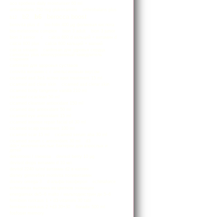
aco spotless daily moisturiser 60 ml
arthrobalans 750 mg glukosamiini
arthrobalans plus
b2
b6
berocca boost
b12
berovita plus d
bio-folin 400 µg фолиевая кислота
bio-melatonine complex
bion 3 adult
bion 3 junior
bion 3 senior
c
calcia 600 d кальций + витамин d
calcia 800 plus
calcia 800 кальций + магний
calcia sitraatti
cardiosan для здровья сердца
carnomax plus многоуровневый замедлитель
старения
cartimare для здоровья суставов
cerovita витамин с с апельсиновым вкусом
cicamed asd 3in1 active spot treatment 15 ml
cicamed asd clear skin
cicamed asd clerar skin
cicamed body tangerine vanilla 210 ml
cicamed cicaclean 50 ml
cicamed cleanser antioxidant 150 ml
cicamed day antioxidant 50 ml
cicamed eye antioxidant 15 ml
cicamed intense repair facial oil 30 ml
cicamed scalp treatment 100 ml
cicamed scar 15 ml
cicamed serum aha 30 ml
cicamed serum c antioxidant 30 ml
d3
dds+ молочно-кислые бактерии для взрослых и
детей
dekstroosi / глюкоза
devisol berry 10 μg
devisol drops витамин d 10 мл
devitol 2240 iu/ml витамин d2 в каплях
disney gimmefive monivita поливитамин
disney omega-3
d-альфа-токоферол
echinaforce
echinamax вытяжка из цветков эхинацеи
energiamax de5–6 malto / мальтодекстрин де 5–6
femibion raskaus 1 + d3-vitamiini 30 tabl
femibion raskaus 2 +d3 30+30
floradix 500 ml
fosfoser memory