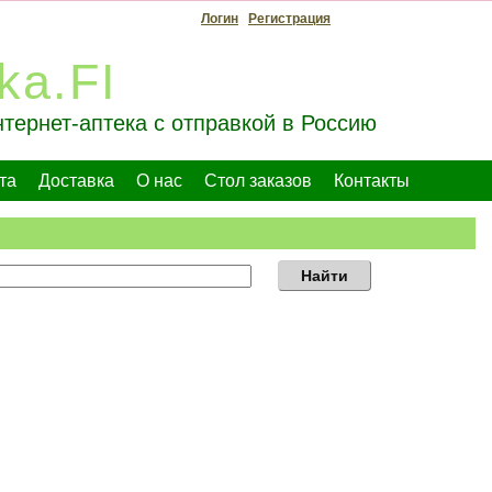
Логин
Регистрация
ka.FI
тернет-аптека с отправкой в Россию
та
Доставка
О нас
Стол заказов
Контакты
Найти