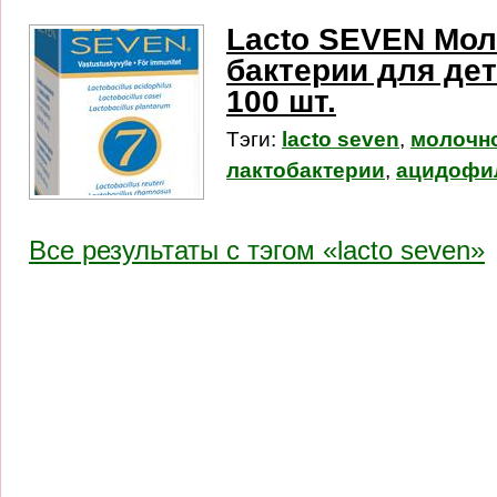
Lacto SEVEN Мо
бактерии для де
100 шт.
Тэги:
lacto seven
,
молочно
лактобактерии
,
ацидофи
Все результаты c тэгом «lacto seven»