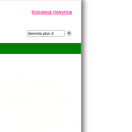
Корзина покупок
Тэги
10 µg
10 ml витамин d и d3 в каплях
100 таблеток
100 таблеток для беременных и кормящих женщин
100 шт.
120 таблеток
120 таблеток для планирующих беременность
140 таблеток
180 таблеток
20 ml
20 табл.
200 жевательных таблеток
200 mg
250 ml
200 таблеток
238 g
25 μg
250 ml kalanmaksaöljy
30 жевательных таблеток
30 жевательных таблеток.
30 таблеток
30 таблеток для планирующих беременность
500 ml
40 шт.
45 шт
45 шт.
50 ml
60 таблеток
60 жевательных таблеток
70 капсул
76 капсул
90 таблеток