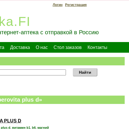
Логин
Регистрация
ka.FI
тернет-аптека с отправкой в Россию
та
Доставка
О нас
Стол заказов
Контакты
Найти
erovita plus d»
A PLUS D
 plus d
,
витамин b1
,
b6
,
магний