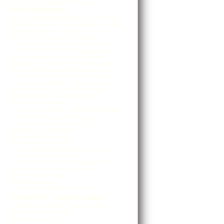
hct whey power / сывороточный протеин
herra hakkarainen
hydro / гидролизованный протеин высшего класса
imedeen time perfection
immunoglucan d
keratin
kilpirauhanen тирозин
kromisan
lacto seven
lady vita 50+
ladyvita mama
l-arginiini
l-carnitine / l-карнитин
l-аргинин и l-ситруллин
magnesia 350 улучшает работу сердца и мышц
magnesia plus магний и инулин
melatoniini
melatonine
minisun drops d3-vitamiini витамин d3
möller luustolle витаминный комлекс для костей
möller nivelille витаминный комлекс для суставов
möller omega-3 sydämelle
möller omega-3 vahva
möller terveyttä kalasta
möller total omega 3
möller tupla omega-3. рыбий жир в капсулах
moller оmega-3 pikkukalat
möller рыбий жир
möller омега 3 рыбий жир
möller рыбий жир с фруктовым вкусом
möller рыбий жир со вкусом лимона
msm (метилсульфонилметан)
multi-tabs d-tipat d3-vitamiini
multi-tabs family tabl 190 kpl
multi-tabs family поливитамины для всей семьи
multi-tabs immuno plus tabl 60 kpl
multi-tabs mini omega-3 омега-3 жирные кислоты
multi-tabs raskaus ja imetys. monivitamiini
multi-tabs raskaus omega-3
multi-tabs raskaus plus
multivita forte поливитаминный комплекс
oxygenol
oxygenol muumi
oxygenol nelli nuudelipää
oxygenol räppääjä
priorin
priorin extra приорин
priorin shampoo 200 ml