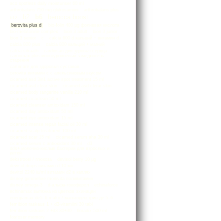
aco spotless daily moisturiser 60 ml
arthrobalans 750 mg glukosamiini
arthrobalans plus
b2
b6
berocca boost
b12
berovita plus d
bio-folin 400 µg фолиевая кислота
bio-melatonine complex
bion 3 adult
bion 3 junior
bion 3 senior
c
calcia 600 d кальций + витамин d
calcia 800 plus
calcia 800 кальций + магний
calcia sitraatti
cardiosan для здровья сердца
carnomax plus многоуровневый замедлитель
старения
cartimare для здоровья суставов
cerovita витамин с с апельсиновым вкусом
cicamed asd 3in1 active spot treatment 15 ml
cicamed asd clear skin
cicamed asd clerar skin
cicamed body tangerine vanilla 210 ml
cicamed cicaclean 50 ml
cicamed cleanser antioxidant 150 ml
cicamed day antioxidant 50 ml
cicamed eye antioxidant 15 ml
cicamed intense repair facial oil 30 ml
cicamed scalp treatment 100 ml
cicamed scar 15 ml
cicamed serum aha 30 ml
cicamed serum c antioxidant 30 ml
d3
dds+ молочно-кислые бактерии для взрослых и
детей
dekstroosi / глюкоза
devisol berry 10 μg
devisol drops витамин d 10 мл
devitol 2240 iu/ml витамин d2 в каплях
disney gimmefive monivita поливитамин
disney omega-3
d-альфа-токоферол
echinaforce
echinamax вытяжка из цветков эхинацеи
energiamax de5–6 malto / мальтодекстрин де 5–6
femibion raskaus 1 + d3-vitamiini 30 tabl
femibion raskaus 2 +d3 30+30
floradix 500 ml
fosfoser memory