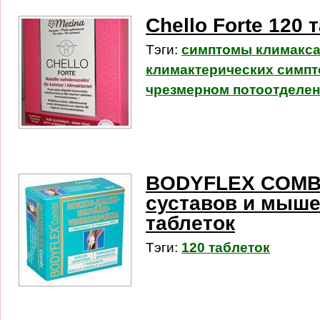
Chello Forte 120 
Тэги:
симптомы климакс
климактерических симп
чрезмерном потоотделе
BODYFLEX COMBI
суставов и мыше
таблеток
Тэги:
120 таблеток