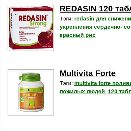
REDASIN 120 таб
Тэги:
redasin для снижен
укрепления сердечно- с
красный рис
Multivita Forte
Тэги:
multivita forte пол
пожилых людей
,
120 таб