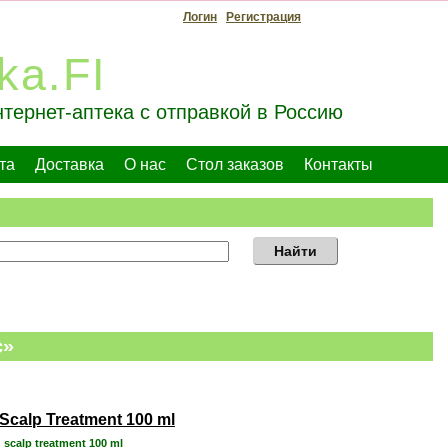
Логин
Регистрация
ka.FI
тернет-аптека с отправкой в Россию
та
Доставка
О нас
Стол заказов
Контакты
Найти
c»
Scalp Treatment 100 ml
 scalp treatment 100 ml