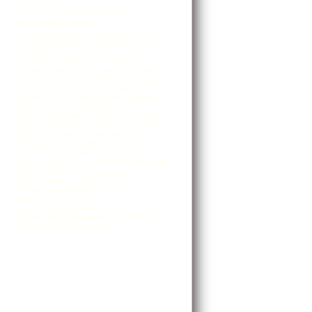
fosfoser memory
hct whey power / сывороточный протеин
herra hakkarainen
hydro / гидролизованный протеин высшего класса
imedeen time perfection
immunoglucan d
keratin
kilpirauhanen тирозин
kromisan
lacto seven
lady vita 50+
ladyvita mama
l-arginiini
l-carnitine / l-карнитин
l-аргинин и l-ситруллин
magnesia 350 улучшает работу сердца и мышц
magnesia plus магний и инулин
melatoniini
melatonine
minisun drops d3-vitamiini витамин d3
möller luustolle витаминный комлекс для костей
möller nivelille витаминный комлекс для суставов
möller omega-3 sydämelle
möller omega-3 vahva
möller terveyttä kalasta
möller total omega 3
möller tupla omega-3. рыбий жир в капсулах
moller оmega-3 pikkukalat
möller рыбий жир
möller омега 3 рыбий жир
möller рыбий жир с фруктовым вкусом
möller рыбий жир со вкусом лимона
msm (метилсульфонилметан)
multi-tabs d-tipat d3-vitamiini
multi-tabs family tabl 190 kpl
multi-tabs family поливитамины для всей семьи
multi-tabs immuno plus tabl 60 kpl