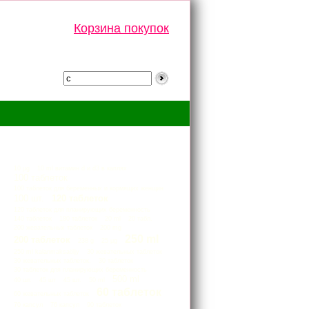
Корзина покупок
Тэги
10 µg
10 ml витамин d и d3 в каплях
100 таблеток
100 таблеток для беременных и кормящих женщин
100 шт.
120 таблеток
120 таблеток для планирующих беременность
140 таблеток
180 таблеток
20 ml
20 табл.
200 жевательных таблеток
200 mg
250 ml
200 таблеток
238 g
25 μg
250 ml kalanmaksaöljy
30 жевательных таблеток
30 жевательных таблеток.
30 таблеток
30 таблеток для планирующих беременность
500 ml
40 шт.
45 шт
45 шт.
50 ml
60 таблеток
60 жевательных таблеток
70 капсул
76 капсул
90 таблеток