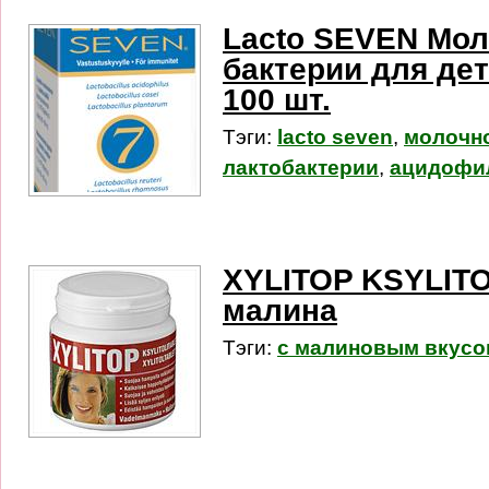
Lacto SEVEN Мо
бактерии для де
100 шт.
Тэги:
lacto seven
,
молочно
лактобактерии
,
ацидофи
XYLITOP KSYLIT
малина
Тэги:
с малиновым вкусо