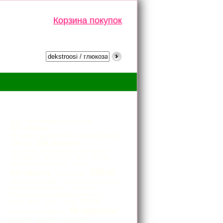
Корзина покупок
Тэги
10 µg
10 ml витамин d и d3 в каплях
100 таблеток
100 таблеток для беременных и кормящих женщин
100 шт.
120 таблеток
120 таблеток для планирующих беременность
140 таблеток
180 таблеток
20 ml
20 табл.
200 жевательных таблеток
200 mg
250 ml
200 таблеток
238 g
25 μg
250 ml kalanmaksaöljy
30 жевательных таблеток
30 жевательных таблеток.
30 таблеток
30 таблеток для планирующих беременность
500 ml
40 шт.
45 шт
45 шт.
50 ml
60 таблеток
60 жевательных таблеток
70 капсул
76 капсул
90 таблеток