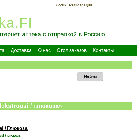
Логин
Регистрация
ka.FI
тернет-аптека с отправкой в Россию
та
Доставка
О нас
Стол заказов
Контакты
Найти
ekstroosi / глюкоза»
si / Глюкоза
osi / глюкоза