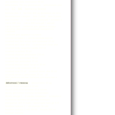
aco spotless daily moisturiser 60 ml
arthrobalans 750 mg glukosamiini
arthrobalans plus
b2
b6
berocca boost
b12
berovita plus d
bio-folin 400 µg фолиевая кислота
bio-melatonine complex
bion 3 adult
bion 3 junior
bion 3 senior
c
calcia 600 d кальций + витамин d
calcia 800 plus
calcia 800 кальций + магний
calcia sitraatti
cardiosan для здровья сердца
carnomax plus многоуровневый замедлитель
старения
cartimare для здоровья суставов
cerovita витамин с с апельсиновым вкусом
cicamed asd 3in1 active spot treatment 15 ml
cicamed asd clear skin
cicamed asd clerar skin
cicamed body tangerine vanilla 210 ml
cicamed cicaclean 50 ml
cicamed cleanser antioxidant 150 ml
cicamed day antioxidant 50 ml
cicamed eye antioxidant 15 ml
cicamed intense repair facial oil 30 ml
cicamed scalp treatment 100 ml
cicamed scar 15 ml
cicamed serum aha 30 ml
cicamed serum c antioxidant 30 ml
d3
dds+ молочно-кислые бактерии для взрослых и
детей
dekstroosi / глюкоза
devisol berry 10 μg
devisol drops витамин d 10 мл
devitol 2240 iu/ml витамин d2 в каплях
disney gimmefive monivita поливитамин
disney omega-3
d-альфа-токоферол
echinaforce
echinamax вытяжка из цветков эхинацеи
energiamax de5–6 malto / мальтодекстрин де 5–6
femibion raskaus 1 + d3-vitamiini 30 tabl
femibion raskaus 2 +d3 30+30
floradix 500 ml
fosfoser memory