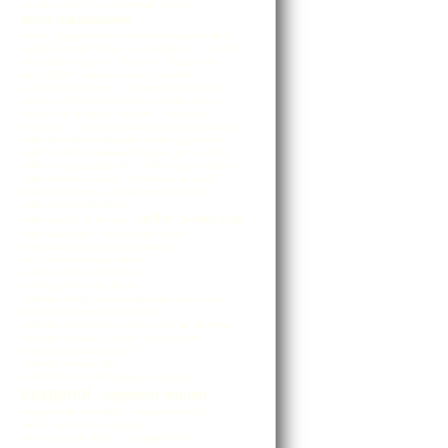
hct whey power / сывороточный протеин
herra hakkarainen
hydro / гидролизованный протеин высшего класса
imedeen time perfection
immunoglucan d
keratin
kilpirauhanen тирозин
kromisan
lacto seven
lady vita 50+
ladyvita mama
l-arginiini
l-carnitine / l-карнитин
l-аргинин и l-ситруллин
magnesia 350 улучшает работу сердца и мышц
magnesia plus магний и инулин
melatoniini
melatonine
minisun drops d3-vitamiini витамин d3
möller luustolle витаминный комлекс для костей
möller nivelille витаминный комлекс для суставов
möller omega-3 sydämelle
möller omega-3 vahva
möller terveyttä kalasta
möller total omega 3
möller tupla omega-3. рыбий жир в капсулах
moller оmega-3 pikkukalat
möller рыбий жир
möller омега 3 рыбий жир
möller рыбий жир с фруктовым вкусом
möller рыбий жир со вкусом лимона
msm (метилсульфонилметан)
multi-tabs d-tipat d3-vitamiini
multi-tabs family tabl 190 kpl
multi-tabs family поливитамины для всей семьи
multi-tabs immuno plus tabl 60 kpl
multi-tabs mini omega-3 омега-3 жирные кислоты
multi-tabs raskaus ja imetys. monivitamiini
multi-tabs raskaus omega-3
multi-tabs raskaus plus
multivita forte поливитаминный комплекс
oxygenol
oxygenol muumi
oxygenol nelli nuudelipää
oxygenol räppääjä
priorin
priorin extra приорин
priorin shampoo 200 ml
pycnogenolia®