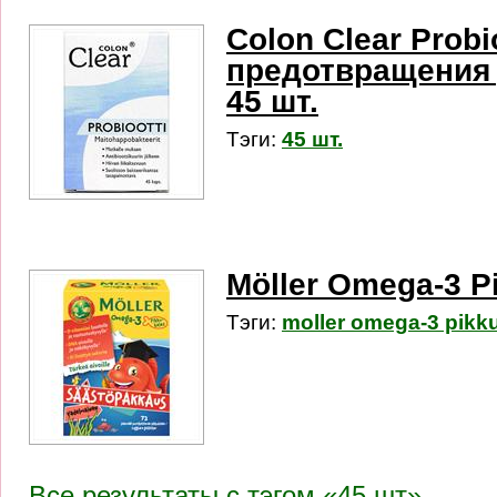
Colon Clear Probi
предотвращения 
45 шт.
Тэги:
45 шт.
Möller Оmega-3 Pi
Тэги:
moller оmega-3 pikku
Все результаты c тэгом «45 шт»