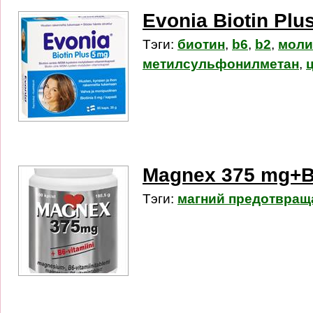
Evonia Biotin Plu
Тэги:
биотин
,
b6
,
b2
,
моли
метилсульфонилметан
,
Magnex 375 mg+B6
Тэги:
магний предотвращ