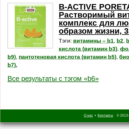
B-ACTIVE PORET
Растворимый ви
комплекс для лю
образом жизни, 3
Тэги:
витамины – b1
,
b2
,
кислота (витамин b3)
,
фо
b9)
,
пантотеновая кислота (витамин b5)
,
био
b7).
Все результаты c тэгом «b6»
О нас
•
Контакты
© 2013-2