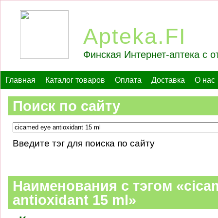
Apteka.FI
Финская Интернет-аптека с о
Главная
Каталог товаров
Оплата
Доставка
О нас
Поиск по сайту
Введите тэг для поиска по сайту
Наименования c тэгом «cica
antioxidant 15 ml»