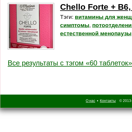
Chello Forte + B6
Тэги:
витамины для женщ
симптомы
,
потоотделени
естественной менопаузы
Все результаты c тэгом «60 таблеток»
О нас
•
Контакты
© 2013-2