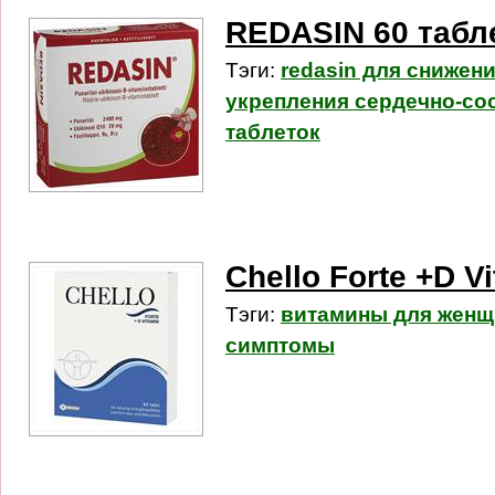
REDASIN 60 табл
Тэги:
redasin для снижен
укрепления сердечно-со
таблеток
Chello Forte +D V
Тэги:
витамины для женщ
симптомы