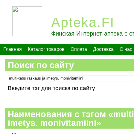
Apteka.FI
Финская Интернет-аптека с о
Главная
Каталог товаров
Оплата
Доставка
О нас
Поиск по сайту
Введите тэг для поиска по сайту
Наименования c тэгом «multi-
imetys. monivitamiini»