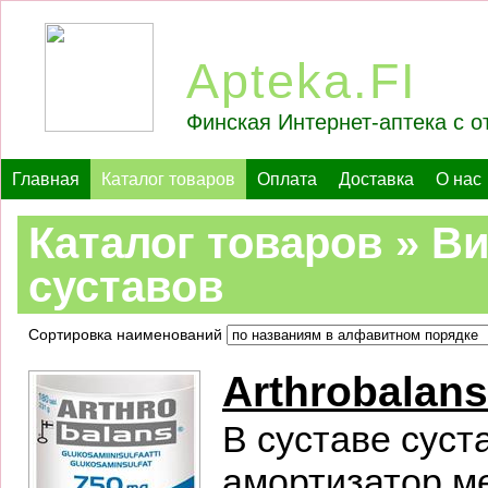
Apteka.FI
Финская Интернет-аптека с о
Главная
Каталог товаров
Оплата
Доставка
О нас
Каталог товаров » В
суставов
Сортировка наименований
Arthrobalans
В суставе суст
амортизатор м