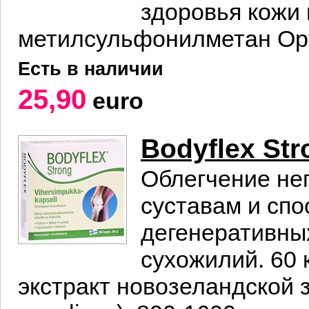
здоровья кожи
метилсульфонилметан Opt
Есть в наличии
25,90
euro
Bodyflex Str
Облегчение не
суставам и сп
дегенеративны
сухожилий. 6
экстракт новозеландской 