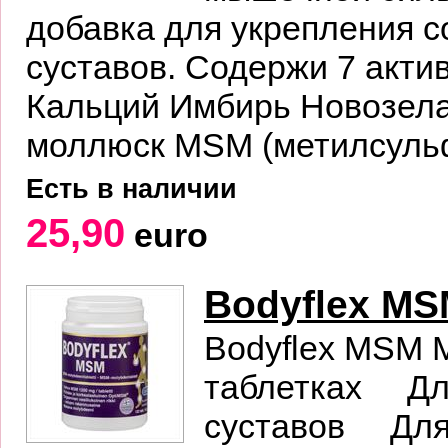
добавка для укрепления с
суставов. Содержи 7 акти
Кальций Имбирь Новозела
моллюск MSM (метилсуль
Есть в наличии
25,90
euro
Bodyflex M
Bodyflex MSM 
таблетках Для
суставов Для