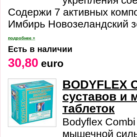
укрепления сое
Содержи 7 активных комп
Имбирь Новозеландский з
подробнее »
Есть в наличии
30,80
euro
BODYFLEX C
суставов и 
таблеток
Bodyflex Combi
мышечной силы