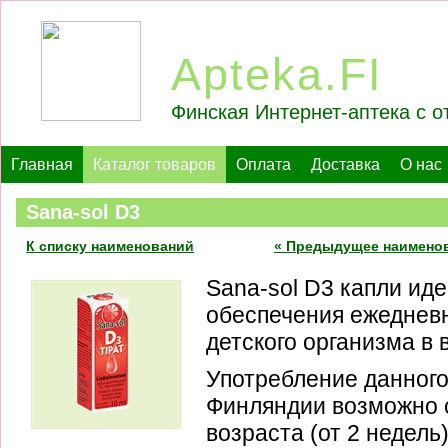
Apteka.FI
Финская Интернет-аптека с о
Главная
Каталог товаров
Оплата
Доставка
О нас
Sana-sol D3
К списку наименований
« Предыдущее наимено
Sana-sol D3 капли ид
обеспечения ежеднев
детского организма в 
Употребление данного
Финляндии возможно 
возраста (от 2 недель)