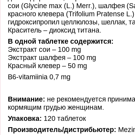
сои (Glycine max (L.) Merr.), шалфея (Salv
красного клевера (Trifolium Pratense L.
гидроксипропил целлюлозы, шеллак, та
Краситель – диоксид титана.
В одной таблетке содержится:
Экстракт сои – 100 mg
Экстракт шалфея – 100 mg
Красный клевер – 50 mg
B6-vitamiinia 0,7 mg
Внимание:
не рекомендуется приним
кормящим грудью женщинам.
Упаковка:
120 таблеток
Производитель/дистрибьютер:
Mezi