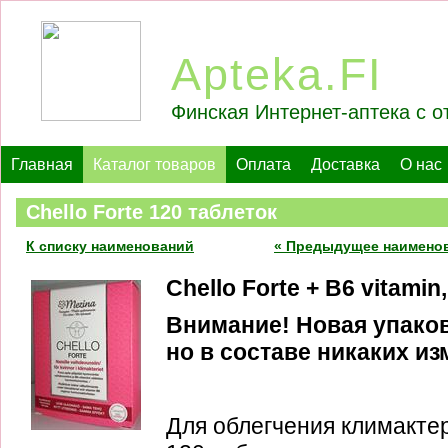
Apteka.FI
Финская Интернет-аптека с о
Главная
Каталог товаров
Оплата
Доставка
О нас
Chello Forte 120 таблеток
К списку наименований
« Предыдущее наимено
Chello Forte + B6 vitamin,
Внимание! Новая упаков
но в составе никаких из
Для облегчения климакте