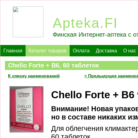
Apteka.FI
Финская Интернет-аптека с о
Главная
Каталог товаров
Оплата
Доставка
О нас
Chello Forte + B6, 60 таблеток
К списку наименований
« Предыдущее наимено
Chello Forte + B6 
Внимание! Новая упаков
но в составе никаких из
Для облегчения климакте
60 таблеток