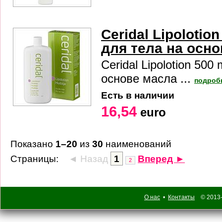
Ceridal Lipolotio
для тела на осн
Ceridal Lipolotion 500
основе масла ...
подроб
Есть в наличии
16,54
euro
Показано
1–20
из
30
наименований
Страницы:
◄ Назад
1
Вперед ►
2
О нас
•
Контакты
© 2013-2