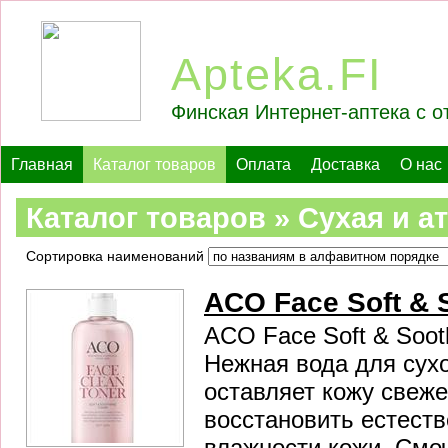
Apteka.FI
Финская Интернет-аптека с о
Главная
Каталог товаров
Оплата
Доставка
О нас
Каталог товаров » Сухая и а
Сортировка наименований
ACO Face Soft & 
ACO Face Soft & Soot
Нежная вода для сух
оставляет кожу свеже
восстановить естест
влажности кожи. Смоч