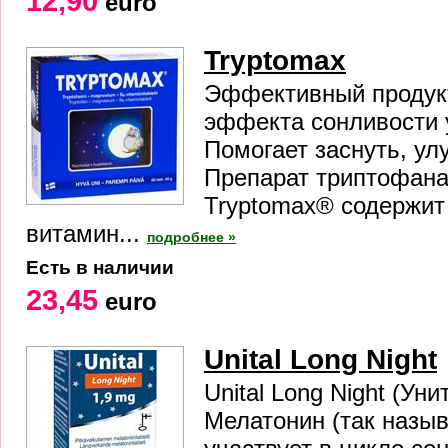
12,90
euro
Tryptomax
Эффективный продукт
эффекта сонливости
Помогает заснуть, у
Препарат триптофана
Tryptomax® содержит
витамин...
подробнее »
Есть в наличии
23,45
euro
Unital Long Night
Unital Long Night (Ун
Мелатонин (так назы