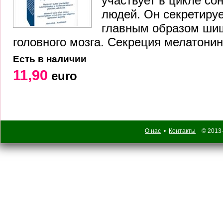
участвует в цикле со
людей. Он секретиру
главным образом ши
головного мозга. Секреция мелатонин
Есть в наличии
11,90
euro
О нас
•
Контакты
© 2013-2