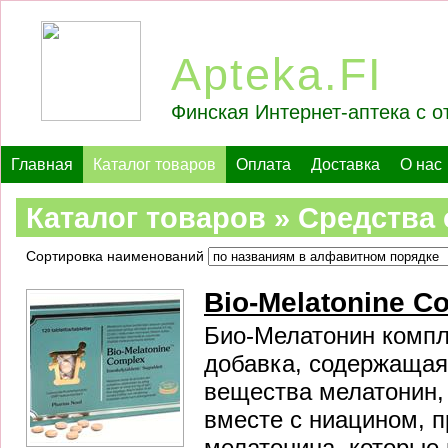
Apteka.FI
Финская Интернет-аптека с о
Главная
Каталог товаров
Оплата
Доставка
О нас
Каталог товаров » Средства
Сортировка наименований
Bio-Melatonine C
Био-Мелатонин компл
добавка, содержащая 
вещества мелатонин,
вместе с ниацином, 
мелатонина, которые