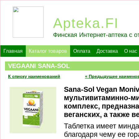
Apteka.FI
Финская Интернет-аптека с о
Главная
Каталог товаров
Оплата
Доставка
О нас
VEGAANI SANA-SOL
К списку наименований
« Предыдущее наимено
Sana-Sol Vegan Monivi
мультивитаминно-м
комплекс, предназн
веганских, а также в
Таблетка имеет минд
благодаря чему ее гор