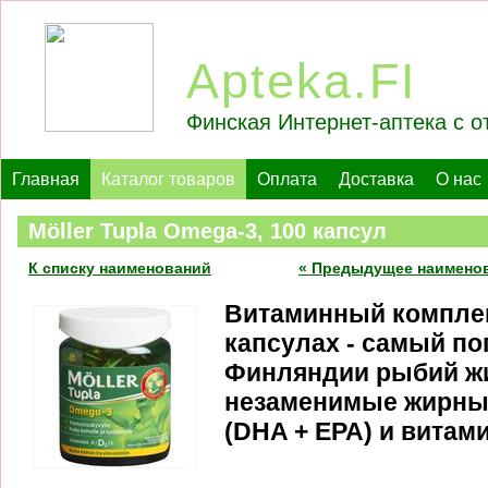
Apteka.FI
Финская Интернет-аптека с о
Главная
Каталог товаров
Оплата
Доставка
О нас
Möller Tupla Omega-3, 100 капсул
К списку наименований
« Предыдущее наимено
Витаминный комплек
капсулах - самый п
Финляндии рыбий ж
незаменимые жирные
(DHA + EPA) и витами