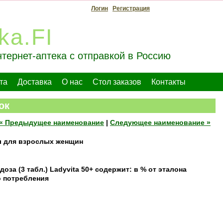
Логин
Регистрация
ka.FI
тернет-аптека с отправкой в Россию
та
Доставка
О нас
Стол заказов
Контакты
ок
« Предыдущее наименование
|
Следующее наименование »
 для взрослых женщин
доза (3 табл.) Ladyvita 50+ содержит: в % от эталона
о потребления