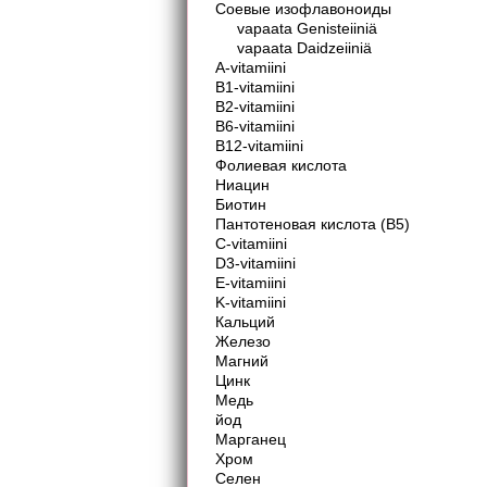
Соевые изофлавоноиды
vapaata Genisteiiniä
vapaata Daidzeiiniä
A-vitamiini
B
1
-vitamiini
B
2
-vitamiini
B
6
-vitamiini
B
12
-vitamiini
Фолиевая кислота
Ниацин
Биотин
Пантотеновая кислота (B5)
C-vitamiini
D3-vitamiini
E-vitamiini
K-vitamiini
Кальций
Железо
Магний
Цинк
Медь
йод
Марганец
Хром
Селен