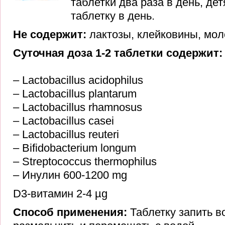
таблетки два раза в день, дет
таблетку в день.
Не содержит:
лактозы, клейковины, мол
Суточная доза 1-2 таблетки содержит
– Lactobacillus acidophilus
–
Lactobacillus plantarum
–
Lactobacillus rhamnosus
–
Lactobacillus casei
–
Lactobacillus reuteri
–
Bifidobacterium longum
–
Streptococcus thermophilus
–
Инулин 600-1200 mg
D3-витамин 2-4 µg
Способ применения:
Таблетку запить в