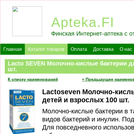
Apteka.FI
Финская Интернет-аптека с о
Главная
Каталог товаров
Оплата
Доставка
О нас
Lacto SEVEN Молочно-кислые бактерии дл
шт.
К списку наименований
« Предыдущее наимено
Lactoseven Молочно-кисл
детей и взрослых 100 шт.
Молочно-кислые бактерии в т
видов бактерий и инулин. Под
Для повседневного использо