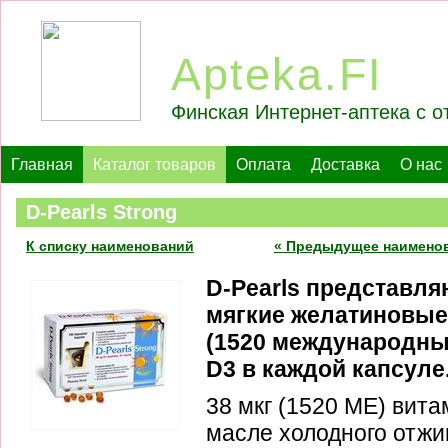
Apteka.FI
Финская Интернет-аптека с о
Главная
Каталог товаров
Оплата
Доставка
О нас
D-Pearls Strong
К списку наименований
« Предыдущее наимено
D-Pearls представл
мягкие желатиновые 
(1520 международны
D3 в каждой капсуле
38 мкг (1520 МЕ) вит
масле холодного отж