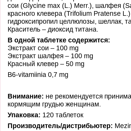
сои (Glycine max (L.) Merr.), шалфея (Salv
красного клевера (Trifolium Pratense L.
гидроксипропил целлюлозы, шеллак, та
Краситель – диоксид титана.
В одной таблетке содержится:
Экстракт сои – 100 mg
Экстракт шалфея – 100 mg
Красный клевер – 50 mg
B6-vitamiinia 0,7 mg
Внимание:
не рекомендуется приним
кормящим грудью женщинам.
Упаковка:
120 таблеток
Производитель/дистрибьютер:
Mezi