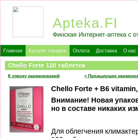
Apteka.FI
Финская Интернет-аптека с о
Главная
Каталог товаров
Оплата
Доставка
О нас
Chello Forte 120 таблеток
К списку наименований
« Предыдущее наимено
Chello Forte + B6 vitamin,
Внимание! Новая упаков
но в составе никаких из
Для облегчения климакте